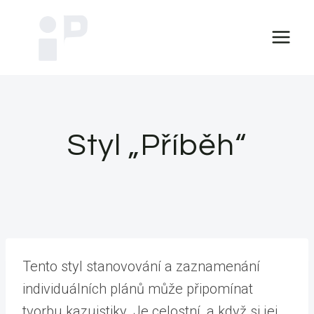
Přeskočit
na
obsah
Styl „Příběh“
Tento styl stanovování a zaznamenání
individuálních plánů může připomínat
tvorbu kazuistiky. Je celostní, a když si jej