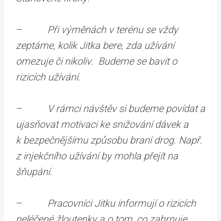
–
Při výměnách v terénu se vždy
zeptáme, kolik Jitka bere, zda užívání
omezuje či nikoliv. Budeme se bavit o
rizicích užívání.
–
V rámci návštěv si budeme povídat a
ujasňovat motivaci ke snižování dávek a
k bezpečnějšímu způsobu braní drog. Např.
z injekčního užívání by mohla přejít na
šňupání.
–
Pracovníci Jitku informují o rizicích
neléčené žloutenky a o tom, co zahrnuje