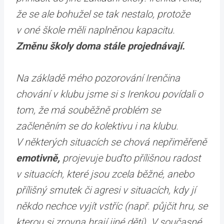
že se ale bohužel se tak nestalo, protože
v oné škole měli naplněnou kapacitu.
Změnu školy doma stále projednávají.
Na základě mého pozorování Irenčina
chování v klubu jsme si s Irenkou povídali o
tom, že má souběžně problém se
začleněním se do kolektivu i na klubu.
V některých situacích se chová nepřiměřeně
emotivně,
projevuje buďto přílišnou radost
v situacích, které jsou zcela běžné, anebo
přílišný smutek či agresi v situacích, kdy jí
někdo nechce vyjít vstříc (např. půjčit hru, se
kterou si zrovna hrají jiné děti). V současné