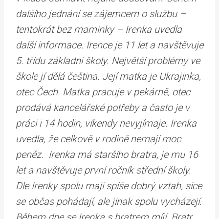
dalšího jednání se zájemcem o službu –
tentokrát bez maminky – Irenka uvedla
další informace. Irence je 11 let a navštěvuje
5. třídu základní školy. Největší problémy ve
škole jí dělá čeština. Její matka je Ukrajinka,
otec Čech. Matka pracuje v pekárně, otec
prodává kancelářské potřeby a často je v
práci i 14 hodin, víkendy nevyjímaje. Irenka
uvedla, že celkově v rodině nemají moc
peněz. Irenka má staršího bratra, je mu 16
let a navštěvuje první ročník střední školy.
Dle Irenky spolu mají spíše dobrý vztah, sice
se občas pohádají, ale jinak spolu vycházejí.
Během dne se Irenka s bratrem míjí. Bratr