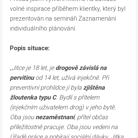
volné inspirace příběhem klientky, který byl
prezentován na semináři Zaznamenání
individuálního plánování.
Popis situace:
„Jitce je 18 let, je
drogově závislá na
pervitinu
od 14 let, užívá injekčně. Při
preventivní prohlídce jí byla
zjištěna
žloutenka typu C
. Bydlí s přítelem
(injekčním uživatelem drog) v jeho bytě.
Oba jsou
nezaměstnaní
, přítel občas
příležitostně pracuje. Oba jsou vedeni na
Úřadě práce a pobírají sociální dávky. Jitka