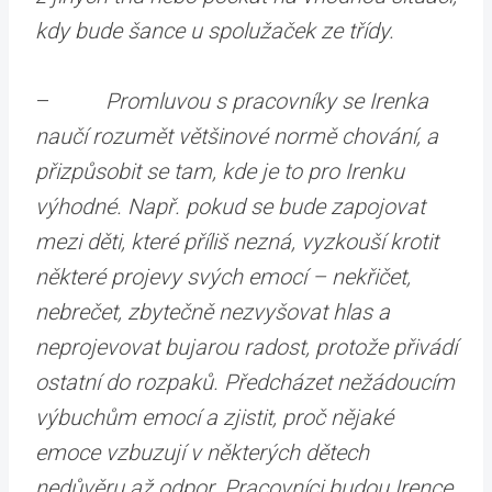
kdy bude šance u spolužaček ze třídy.
–
Promluvou s pracovníky se Irenka
naučí rozumět většinové normě chování, a
přizpůsobit se tam, kde je to pro Irenku
výhodné. Např. pokud se bude zapojovat
mezi děti, které příliš nezná, vyzkouší krotit
některé projevy svých emocí – nekřičet,
nebrečet, zbytečně nezvyšovat hlas a
neprojevovat bujarou radost, protože přivádí
ostatní do rozpaků. Předcházet nežádoucím
výbuchům emocí a zjistit, proč nějaké
emoce vzbuzují v některých dětech
nedůvěru až odpor. Pracovníci budou Irence