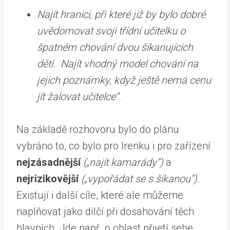
Najít hranici, při které již by bylo dobré
uvědomovat svoji třídní učitelku o
špatném chování dvou šikanujících
dětí. Najít vhodný model chování na
jejich poznámky, když ještě nemá cenu
jít žalovat učitelce“.
Na základě rozhovoru bylo do plánu
vybráno to, co bylo pro Irenku i pro zařízení
nejzásadnější
(„najít kamarády“)
a
nejrizikovější
(„vypořádat se s šikanou“).
Existují i další cíle, které ale můžeme
naplňovat jako dílčí při dosahování těch
hlavních. Jde např. o oblast přijetí sebe