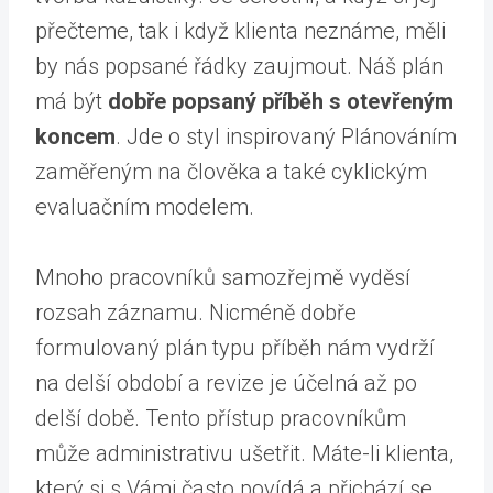
přečteme, tak i když klienta neznáme, měli
by nás popsané řádky zaujmout. Náš plán
má být
dobře popsaný příběh s otevřeným
koncem
. Jde o styl inspirovaný Plánováním
zaměřeným na člověka a také cyklickým
evaluačním modelem.
Mnoho pracovníků samozřejmě vyděsí
rozsah záznamu. Nicméně dobře
formulovaný plán typu příběh nám vydrží
na delší období a revize je účelná až po
delší době. Tento přístup pracovníkům
může administrativu ušetřit. Máte-li klienta,
který si s Vámi často povídá a přichází se