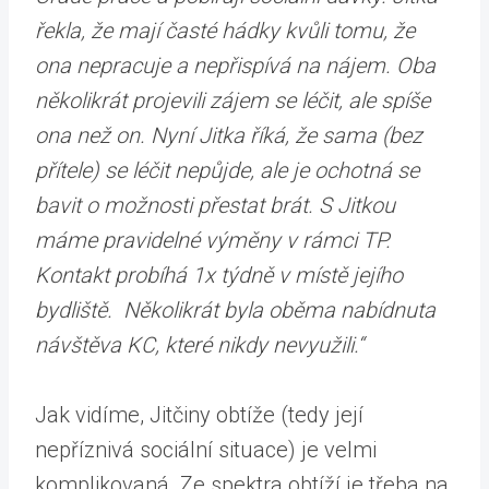
řekla, že mají časté hádky kvůli tomu, že
ona nepracuje a nepřispívá na nájem. Oba
několikrát projevili zájem se léčit, ale spíše
ona než on. Nyní Jitka říká, že sama (bez
přítele) se léčit nepůjde, ale je ochotná se
bavit o možnosti přestat brát. S Jitkou
máme pravidelné výměny v rámci TP.
Kontakt probíhá 1x týdně v místě jejího
bydliště. Několikrát byla oběma nabídnuta
návštěva KC, které nikdy nevyužili.“
Jak vidíme, Jitčiny obtíže (tedy její
nepříznivá sociální situace) je velmi
komplikovaná. Ze spektra obtíží je třeba na