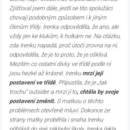
Zjišťoval jsem dále, jestli se tito spolužáci
chovají podobným způsobem i k jiným
členům třídy. Irenka odpověděla, že ano, ale
vždy jen ke klukům, k holkám ne. Na otázku,
zda Irenku napadá, proč útočí zrovna na ní,
odpověděla, že je to proto, že je ošklivá.
Mezitím co ostatní dívky ve třídě podle ní
jsou hezké až krásné. Irenku
mrzí její
postavení ve třídě
. Připustila, že je „tak
trochu“ outsider a mrzí jí to
, chtěla by svoje
postavení změnit.
S matkou o těchto
problémech otevřeně mluví. Dokonce ze
strany matky proběhla i snaha Irenku
přihlásit do jiné základní školy. Irenka řekla,