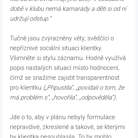
době v klubu nemá kamarády a děti si od ní
udržují odstup.“
Tučně jsou zvýrazněny věty, svědčící o
nepříznivé sociální situaci klientky.
Všimněte si stylu záznamu. Hodně využívá
popis nastalých situací místo hodnocení,
čímž se snažíme zajistit transparentnost
pro klientku
(„Připustila“, „povídali o tom, že
má problém s“, „hovořila“, „odpověděla“).
Jde o to, aby v plánu nebyly formulace
nepravdivé, zkreslené a takové, se kterými
by klientka nesouhlasila. To by mohlo