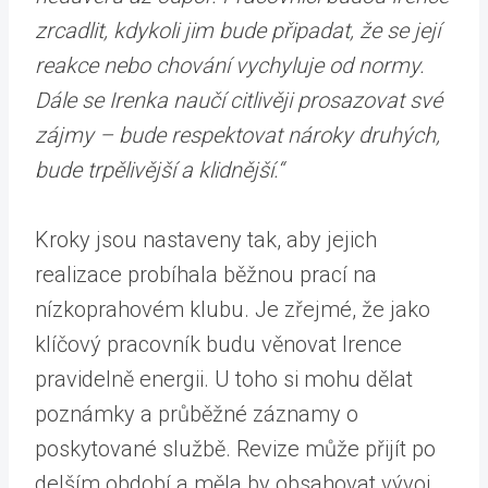
zrcadlit, kdykoli jim bude připadat, že se její
reakce nebo chování vychyluje od normy.
Dále se Irenka naučí citlivěji prosazovat své
zájmy – bude respektovat nároky druhých,
bude trpělivější a klidnější.“
Kroky jsou nastaveny tak, aby jejich
realizace probíhala běžnou prací na
nízkoprahovém klubu. Je zřejmé, že jako
klíčový pracovník budu věnovat Irence
pravidelně energii. U toho si mohu dělat
poznámky a průběžné záznamy o
poskytované službě. Revize může přijít po
delším období a měla by obsahovat vývoj