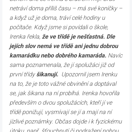
netráví doma příliš času – má své koníčky –
a když už je doma, tráví celé hodiny u
počítače. Když jsme si povídali o škole,
Irenka řekla,
že ve třídě je nešťastná. Dle
jejích slov nemá ve třídě ani jednu dobrou
kamarádku nebo dobrého kamaráda.
Navíc
sama poznamenala, že jí spolužáci již od
první třídy
šikanují.
Upozornil jsem Irenku
na to, že je toto vážné obvinění a doptával
se, jak šikana na ní probíhá. Irenka hovořila
především o dvou spolužácích, kteří jí ve
třídě ponižují, vysmívají se jí a mají na ní
jízlivé poznámky. Občas dojde i k fyzickému
útoku, např. šťouchnutí či podražení nohou.