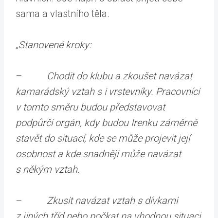
sama a vlastního těla.
„Stanovené kroky:
–
Chodit do klubu a zkoušet navázat
kamarádský vztah s i vrstevníky. Pracovníci
v tomto směru budou představovat
podpůrčí orgán, kdy budou Irenku záměrně
stavět do situací, kde se může projevit její
osobnost a kde snadněji může navázat
s někým vztah.
–
Zkusit navázat vztah s dívkami
z jiných tříd nebo počkat na vhodnou situaci,